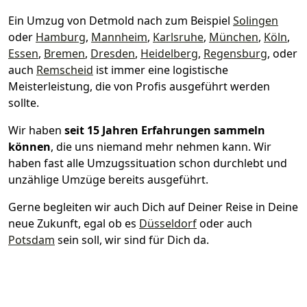
Ein Umzug von Detmold nach zum Beispiel
Solingen
oder
Hamburg
,
Mannheim
,
Karlsruhe
,
München
,
Köln
,
Essen
,
Bremen
,
Dresden
,
Heidelberg
,
Regensburg
, oder
auch
Remscheid
ist immer eine logistische
Meisterleistung, die von Profis ausgeführt werden
sollte.
Wir haben
seit
15 Jahren Erfahrungen sammeln
können
, die uns niemand mehr nehmen kann. Wir
haben fast alle Umzugssituation schon durchlebt und
unzählige Umzüge bereits ausgeführt.
Gerne begleiten wir auch Dich auf Deiner Reise in Deine
neue Zukunft, egal ob es
Düsseldorf
oder auch
Potsdam
sein soll, wir sind für Dich da.