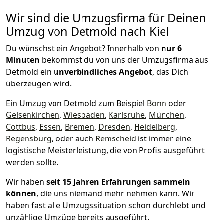
Wir sind die Umzugsfirma für Deinen
Umzug von Detmold nach Kiel
Du wünschst ein Angebot? Innerhalb von
nur 6
Minuten
bekommst du von uns der Umzugsfirma aus
Detmold ein
unverbindliches Angebot
, das Dich
überzeugen wird.
Ein Umzug von Detmold zum Beispiel
Bonn
oder
Gelsenkirchen
,
Wiesbaden
,
Karlsruhe
,
München
,
Cottbus
,
Essen
,
Bremen
,
Dresden
,
Heidelberg
,
Regensburg
, oder auch
Remscheid
ist immer eine
logistische Meisterleistung, die von Profis ausgeführt
werden sollte.
Wir haben
seit
15 Jahren Erfahrungen sammeln
können
, die uns niemand mehr nehmen kann. Wir
haben fast alle Umzugssituation schon durchlebt und
unzählige Umzüge bereits ausgeführt.