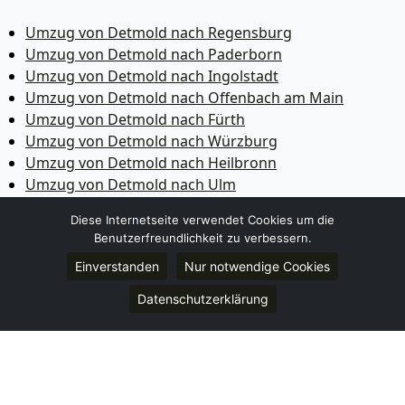
Umzug von Detmold nach Regensburg
Umzug von Detmold nach Paderborn
Umzug von Detmold nach Ingolstadt
Umzug von Detmold nach Offenbach am Main
Umzug von Detmold nach Fürth
Umzug von Detmold nach Würzburg
Umzug von Detmold nach Heilbronn
Umzug von Detmold nach Ulm
Umzug von Detmold nach Pforzheim
Diese Internetseite verwendet Cookies um die
Umzug von Detmold nach Wolfsburg
Benutzerfreundlichkeit zu verbessern.
Umzug von Detmold nach Bottrop
Einverstanden
Nur notwendige Cookies
Umzug von Detmold nach Göttingen
Umzug von Detmold nach Reutlingen
Datenschutzerklärung
Umzug von Detmold nach Bremer­haven
Umzug von Detmold nach Koblenz
Umzug von Detmold nach Erlangen
Umzug von Detmold nach Bergisch Gladbach
Umzug von Detmold nach Remscheid